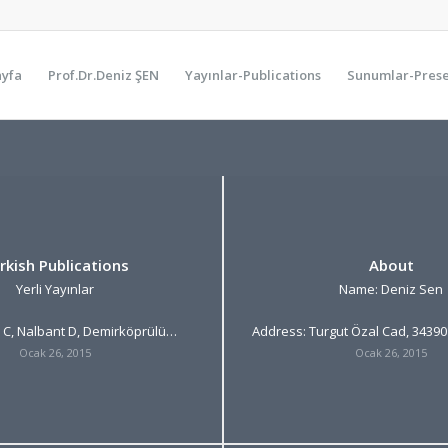
ayfa
Prof.Dr.Deniz ŞEN
Yayınlar-Publications
Sunumlar-Prese
rkish Publications
About
Yerli Yayınlar
Name: Deniz Sen
 C, Nalbant D, Demirköprülü…
Address: Turgut Özal Cad, 34390
Ocak 26, 2015
Ocak 26, 2015