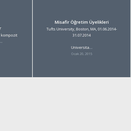
Misafir Öğretim Üyelikleri
r
Tufts University, Boston, MA, 01.06.2014-
l kompozit
31.07.2014
y…
Universita…
Ocak 20, 2015