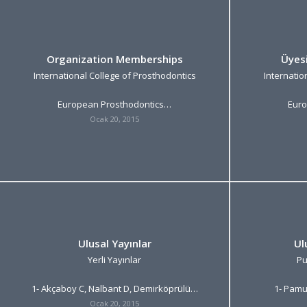
Organization Memberships
Üyes
International College of Prosthodontics
Internatio
European Prosthodontics…
Euro
Ocak 20, 2015
Ulusal Yayınlar
Ul
Yerli Yayınlar
Pu
1- Akçaboy C, Nalbant D, Demirköprülü…
1- Pamu
Ocak 20, 2015