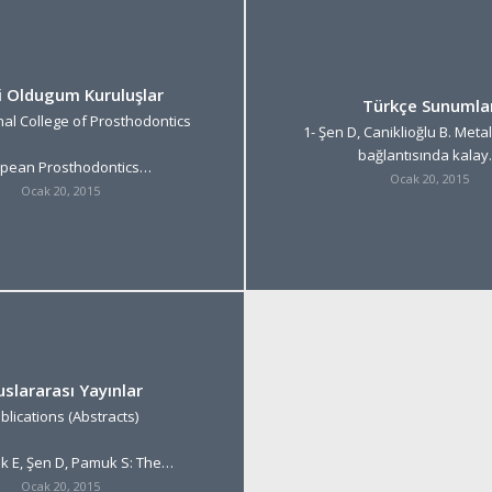
i Oldugum Kuruluşlar
Türkçe Sunumla
nal College of Prosthodontics
1- Şen D, Caniklioğlu B. Meta
bağlantısında kala
pean Prosthodontics…
Ocak 20, 2015
Ocak 20, 2015
uslararası Yayınlar
blications (Abstracts)
k E, Şen D, Pamuk S: The…
Ocak 20, 2015