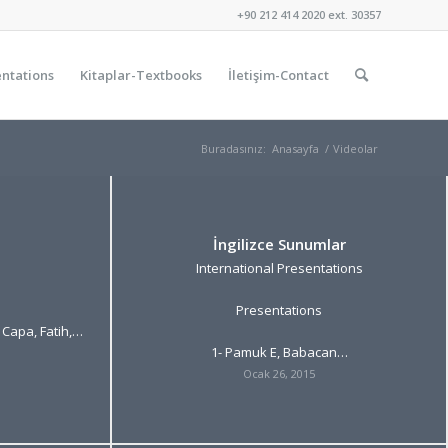
+90 212 414 2020 ext. 30357
ntations
Kitaplar-Textbooks
İletişim-Contact
Buradasınız:
Anasayfa
/
Videolar
İngilizce Sunumlar
International Presentations
Presentations
 Capa, Fatih,…
1- Pamuk E, Babacan…
Ocak 26, 2015