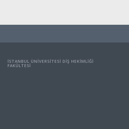
İSTANBUL ÜNIVERSITESI DIŞ HEKIMLIĞI
FAKÜLTESI