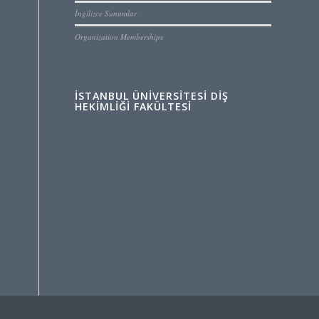
İngilizce Sunumlar
Organization Memberships
İSTANBUL ÜNIVERSITESI DIŞ
HEKIMLIĞI FAKÜLTESI