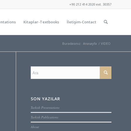
+90 212 414 2020 ext. 30357
ntations
Kitaplar-Textbooks
İletişim-Contact
Buradasınız:
Anasayfa
/
VIDEO
SON YAZILAR
Turkish Presentations
Turkish Publications
About